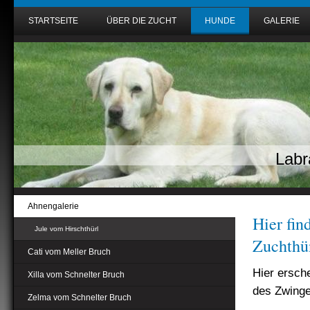
STARTSEITE
ÜBER DIE ZUCHT
HUNDE
GALERIE
Labr
Ahnengalerie
Hier fin
Jule vom Hirschthürl
Zuchthü
Cati vom Meller Bruch
Hier ersche
Xilla vom Schnelter Bruch
des Zwinge
Zelma vom Schnelter Bruch