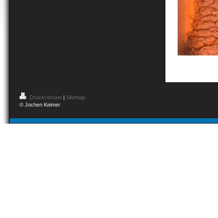
Druckversion
|
Sitemap
© Jochen Keimer