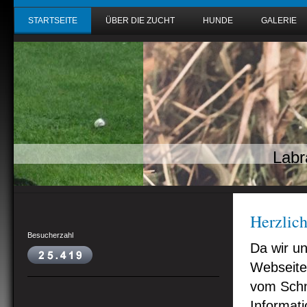
STARTSEITE
ÜBER DIE ZUCHT
HUNDE
GALERIE
Labr
Herzlic
Besucherzahl
Da wir u
Webseite
vom Schne
Informati