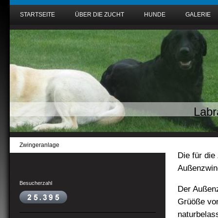
STARTSEITE
ÜBER DIE ZUCHT
HUNDE
GALERIE
Labr
Zwingeranlage
Die für di
Außenzwing
Besucherzahl
Der Außenz
Grüöße von
naturbelas