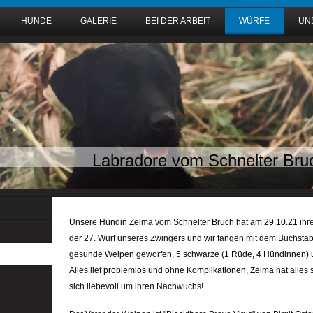
HUNDE
GALERIE
BEI DER ARBEIT
WÜRFE
UN
Labradore vom Schnelter Bru
Unsere Hündin Zelma vom Schnelter Bruch hat am 29.10.21 ihre
der 27. Wurf unseres Zwingers und wir fangen mit dem Buchstabe
gesunde Welpen geworfen, 5 schwarze (1 Rüde, 4 Hündinnen) u
Alles lief problemlos und ohne Komplikationen, Zelma hat alles
sich liebevoll um ihren Nachwuchs!