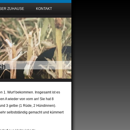
SER ZUHAUSE
KONTAKT
ch
n 1. Wurf bekommen. Insgesamt ist es
n A wieder von vorn an! Sie hat 8
nd 3 gelbe (1 Rüde, 2 Hündinnen).
 sehr selbstständig gemacht und kümmert