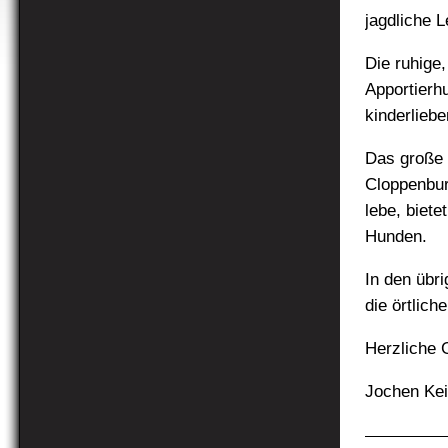
jagdliche 
Die ruhige,
Apportierh
kinderlieb
Das große 
Cloppenbur
lebe, biet
Hunden.
In den übr
die örtlic
Herzliche 
Jochen Ke