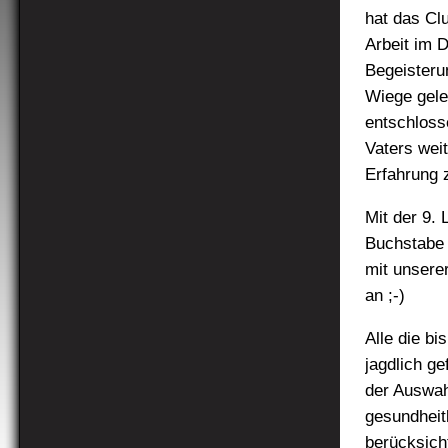
hat das Cl
Arbeit im D
Begeisteru
Wiege gele
entschloss
Vaters weit
Erfahrung z
Mit der 9.
Buchstabe 
mit unsere
an ;-)
Alle die b
jagdlich ge
der Auswah
gesundheit
berücksich